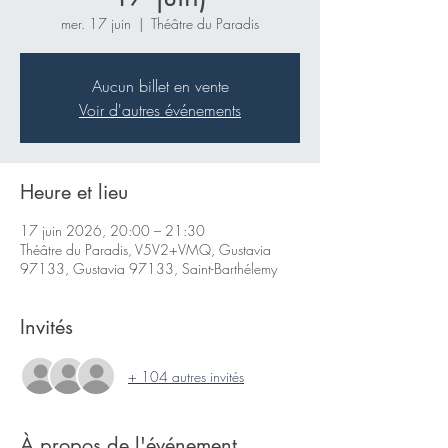
mer. 17 juin
  |  
Théâtre du Paradis
Aucun billet en vente
Voir d'autres événements
Heure et lieu
17 juin 2026, 20:00 – 21:30
Théâtre du Paradis, V5V2+VMQ, Gustavia
97133, Gustavia 97133, Saint-Barthélemy
Invités
+ 104 autres invités
À propos de l'événement