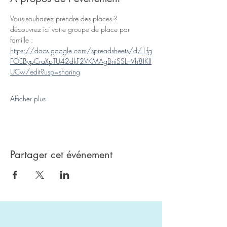
Vous souhaitez prendre des places ? 
découvrez ici votre groupe de place par 
famille : 
https://docs.google.com/spreadsheets/d/1fg
FOEBypCraXpTU42dkF2VKMAgBniSSLnVh8IKfI
UCw/edit?usp=sharing
Afficher plus
Partager cet événement