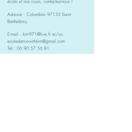
école et nos cours, contactez-nous !
Adresse : Colombier 97133 Saint-
Barthélémy
E-mail :
kim971@live.fr
et/ou
ecoledancewithkim@gmail.com
Tél :
06 90 57 56 81